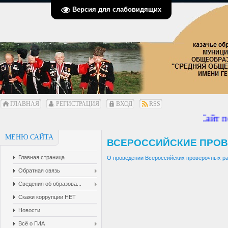
Версия для слабовидящих
ГЛАВНАЯ
РЕГИСТРАЦИЯ
ВХОД
RSS
Сайт пе
МЕНЮ САЙТА
ВСЕРОССИЙСКИЕ ПРО
Главная страница
О проведении Всероссийских проверочных раб
Обратная связь
Сведения об образова...
Скажи коррупции НЕТ
Новости
Всё о ГИА