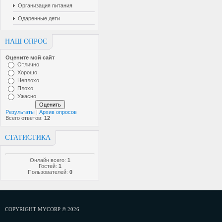
Организация питания
Одаренные дети
НАШ ОПРОС
Оцените мой сайт
Отлично
Хорошо
Неплохо
Плохо
Ужасно
Результаты
|
Архив опросов
Всего ответов:
12
СТАТИСТИКА
Онлайн всего:
1
Гостей:
1
Пользователей:
0
COPYRIGHT MYCORP © 2026