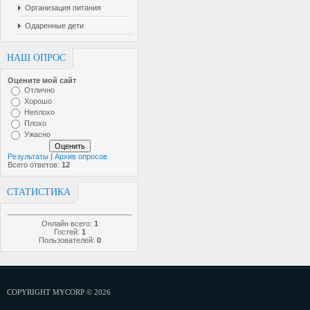
Организация питания
Одаренные дети
НАШ ОПРОС
Оцените мой сайт
Отлично
Хорошо
Неплохо
Плохо
Ужасно
Результаты
|
Архив опросов
Всего ответов:
12
СТАТИСТИКА
Онлайн всего:
1
Гостей:
1
Пользователей:
0
COPYRIGHT MYCORP © 2026