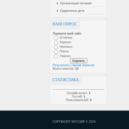
Организация питания
Одаренные дети
НАШ ОПРОС
Оцените мой сайт
Отлично
Хорошо
Неплохо
Плохо
Ужасно
Результаты
|
Архив опросов
Всего ответов:
12
СТАТИСТИКА
Онлайн всего:
1
Гостей:
1
Пользователей:
0
COPYRIGHT MYCORP © 2026