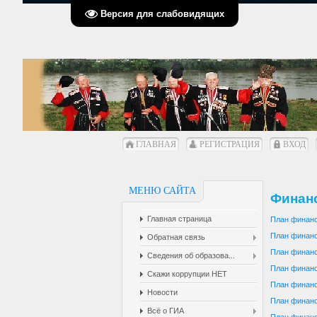
Версия для слабовидящих
ГЛАВНАЯ
РЕГИСТРАЦИЯ
ВХОД
МЕНЮ САЙТА
Финанс
Главная страница
План финанс
План финанс
Обратная связь
План финанс
Сведения об образова...
План финанс
Скажи коррупции НЕТ
План финанс
Новости
План финанс
Всё о ГИА