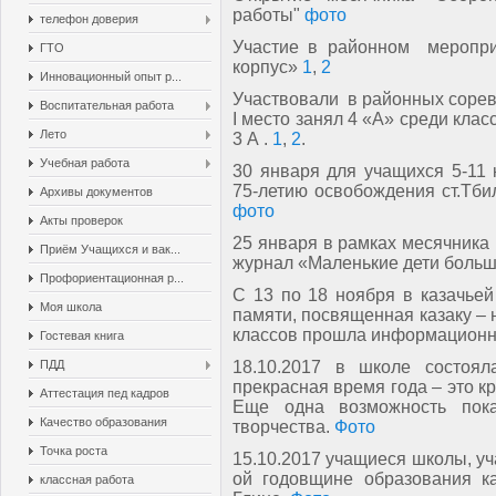
работы"
фото
телефон доверия
Участие в районном меропри
ГТО
корпус»
1
,
2
Инновационный опыт р...
Участвовали в районных соревн
Воспитательная работа
I место занял 4 «А» среди клас
Лето
3 А .
1
,
2
.
Учебная работа
30 января для учащихся 5-11
75-летию освобождения ст.Тби
Архивы документов
фото
Акты проверок
25 января в рамках месячника 
Приём Учащихся и вак...
журнал «Маленькие дети боль
Профориентационная р...
С 13 по 18 ноября в казач
Моя школа
памяти, посвященная казаку – 
классов прошла информационн
Гостевая книга
ПДД
18.10.2017 в школе состоя
прекрасная время года – это к
Аттестация пед кадров
Еще одна возможность пока
Качество образования
творчества.
Фото
Точка роста
15.10.2017 учащиеся школы, у
ой годовщине образования ка
классная работа