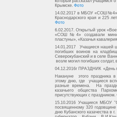
который рассказал учащимся о 
Крымске.
Фото
14.02.2017 в МБОУ «СОШ№4» п
Краснодарского края и 225 ле
Фото
6.02.2017. Открытый урок «Во
«СОШ№4» создавали мини-
пластуны», «Казачья кавалерия
14.01.2017 Учащиеся нашей ш
погибших воинов на кладбищ
Северокубанский и в селе Ван
возле могил погибших солдат, 
04.12.2016г ПРАЗДНИК «День 
Накануне этого праздника в
этому дню, где учащиеся всп
разные времена. На праздн
казачьего общества Пархо
присутствующих с праздником.
15.10.2016 Учащиеся МБОУ 
посвященному 320 годовщине 
дню Кубанского казачества в г
губернатор Кубани В.И.Кан