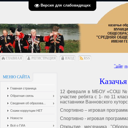
Версия для слабовидящих
ГЛАВНАЯ
РЕГИСТРАЦИЯ
ВХОД
RSS
Сайт пе
МЕНЮ САЙТА
Казачья
Главная страница
12 февраля в МБОУ «СОШ № 
Обратная связь
участие ребята с 1- по 11 кла
наставники Ванновского хуторс
Сведения об образова...
Спортивно – игровая программа
Скажи коррупции НЕТ
Спортивно - игровая программа
Новости
Всё о ГИА
Открытие месячника "Оборо