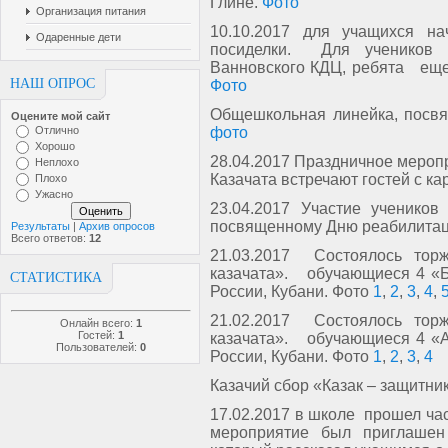
Глине.
Фото
Организация питания
10.10.2017 для учащихся н
Одаренные дети
посиделки. Для учеников в
Ванновского КДЦ, ребята еще 
НАШ ОПРОС
Фото
Общешкольная линейка, посвя
Оцените мой сайт
Отлично
фото
Хорошо
28.04.2017 Праздничное меропр
Неплохо
Казачата встречают гостей с к
Плохо
Ужасно
23.04.2017 Участие ученик
посвященному Дню реабилитаци
Результаты
|
Архив опросов
Всего ответов:
12
21.03.2017
Состоялось тор
казачата». обучающиеся 4 «Б
СТАТИСТИКА
России, Кубани. Фото
1
,
2
,
3
,
4
,
21.02.2017
Состоялось тор
Онлайн всего:
1
Гостей:
1
казачата». обучающиеся 4 «А
Пользователей:
0
России, Кубани. Фото
1
,
2
,
3
,
4
Казачий сбор «Казак – защитни
17.02.2017 в школе прошел час
мероприятие был приглашен