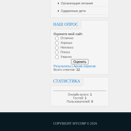
Организация питания
Одаренные дети
НАШ ОПРОС
Оцените мой сайт
Отлично
Хорошо
Неплохо
Плохо
Ужасно
Результаты
|
Архив опросов
Всего ответов:
12
СТАТИСТИКА
Онлайн всего:
1
Гостей:
1
Пользователей:
0
COPYRIGHT MYCORP © 2026