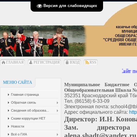
Версия для слабовидящих
ГЛАВНАЯ
РЕГИСТРАЦИЯ
ВХОД
RSS
Сайт пер
МЕНЮ САЙТА
Муниципальное Бюджетное О
Общеобразовательная Школа № 
Главная страница
352351 Краснодарский край Тби
Тел. (86158) 6-33-09
Обратная связь
Электронная почта: school4@tbl
Сведения об образова...
Адрес официального сайта:
htt
Директор: И.Н. Конов
Скажи коррупции НЕТ
Зам. директо
Новости
alena.shadt@yandex.ru
Всё о ГИА