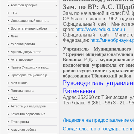
Зам. по ВР: А.С. Щер
телефон доверия
Зам. по начальной школе: Г.М.
ГТО
ОУ было создано в 1962 году 
Инновационный опыт р...
Официальный сайт Министерс
Воспитательная работа
края:
http://www.edukuban.ru
Официальный сайт Министе
Лето
Федерации:
http://минобрнауки
Учебная работа
Учредитель Муниципального 
Архивы документов
"Средней общеобразовательно
Волкова Е.Д. - муниципально
Акты проверок
полномочия учредителя от им
Приём Учащихся и вак...
район осуществляет управлени
Профориентационная р...
образования Тбилисский район.
Руководитель управлен
Моя школа
Евгеньевна
Гостевая книга
Адрес 352360 ст. Тбилисская, у
ПДД
Тел / факс: 8 (861 - 58) 3 - 21 - 9
Аттестация пед кадров
Качество образования
Лицензия на предоставление о
Точка роста
Свидетельство о государственн
классная работа