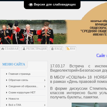
Версия для слабовидящих
ГЛАВНАЯ
РЕГИСТРАЦИЯ
ВХОД
RSS
Сайт п
МЕНЮ САЙТА
17.03.17 Встреча с инсп
Видеолекторий«Безопасная до
Главная страница
В МБОУ «СОШ№4» 18 НОЯБРЯ 
Обратная связь
в рамках «День правовой помо
Сведения об образова...
В форме дискуссии Стемпель
классов интересно было услы
Скажи коррупции НЕТ
получить буклеты, памятки.
Новости
Всё о ГИА