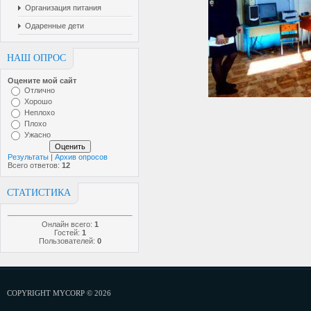
Организация питания
Одаренные дети
НАШ ОПРОС
Оцените мой сайт
Отлично
Хорошо
Неплохо
Плохо
Ужасно
Результаты
|
Архив опросов
Всего ответов:
12
СТАТИСТИКА
Онлайн всего:
1
Гостей:
1
Пользователей:
0
COPYRIGHT MYCORP © 2026