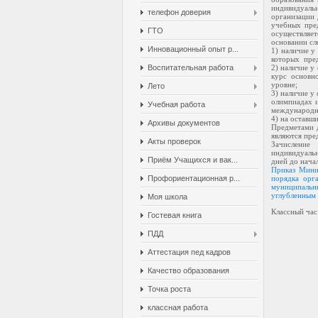
индивидуаль
телефон доверия
организации 
учебных пре
ГТО
осуществляе
основании сл
Инновационный опыт р...
1) наличие у
которых пред
Воспитательная работа
2) наличие у
курс основн
уровне;
Лето
3) наличие у
олимпиадах и
Учебная работа
международн
4) на оставш
Архивы документов
Предметами д
являются пре
Акты проверок
Зачисление
индивидуаль
Приём Учащихся и вак...
дней до нача
Приказ Мини
Профориентационная р...
порядка орг
муниципальн
углубленным 
Моя школа
Классный час
Гостевая книга
ПДД
Аттестация пед кадров
Качество образования
Точка роста
классная работа