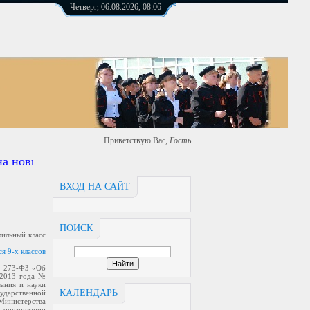
Четверг, 06.08.2026, 08:06
Приветствую Вас
,
Гость
 новый ардерс https://сош4.рф
ВХОД НА САЙТ
ПОИСК
льный класс
 9-х классов
 № 273-ФЗ «Об
 2013 года №
ания и науки
КАЛЕНДАРЬ
ударственной
Министерства
 организации