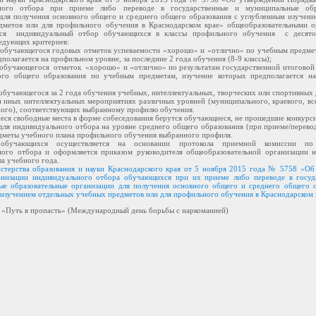
ного отбора при приеме либо переводе в государственные и муниципальные обр
для получения основного общего и среднего общего образования с углубленным изучен
дметов или для профильного обучения в Краснодарском крае» общеобразовательными о
тся индивидуальный отбор обучающихся в классы профильного обучения с десято
едующих критериев:
 обучающегося годовых отметок успеваемости «хорошо» и «отлично» по учебным предме
полагается на профильном уровне, за последние 2 года обучения (8-9 классы);
 обучающегося отметок «хорошо» и «отлично» по результатам государственной итоговой 
ого общего образования по учебным предметам, изучение которых предполагается н
 обучающегося за 2 года обучения учебных, интеллектуальных, творческих или спортивных
 иных интеллектуальных мероприятиях различных уровней (муниципального, краевого, вс
ого), соответствующих выбранному профилю обучения.
иеся свободные места в форме собеседования берутся обучающиеся, не прошедшие конкурс
ля индивидуального отбора на уровне среднего общего образования (при приеме/перевод
дметы учебного плана профильного обучения выбранного профиля.
 обучающихся осуществляется на основании протокола приемной комиссии по 
ного отбора и оформляется приказом руководителя общеобразовательной организации н
ла учебного года.
стерства образования и науки Краснодарского края от 5 ноября 2015 года № 5758 «Об
анизации индивидуального отбора обучающихся при их приеме либо переводе в госуд
ые образовательные организации для получения основного общего и среднего общего о
изучением отдельных учебных предметов или для профильного обучения в Краснодарском 
 «Путь в пропасть» (Международный день борьбы с наркоманией)