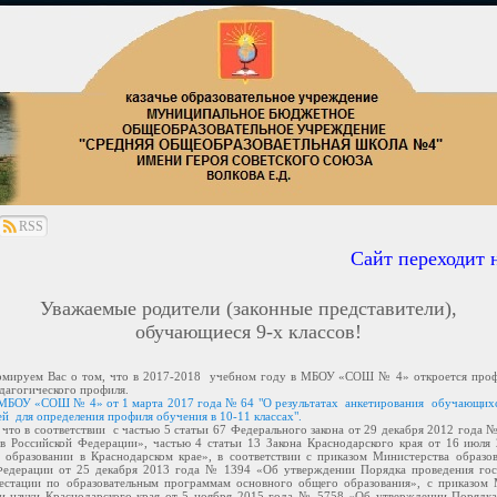
RSS
Сайт переходит на
Уважаемые родители (законные представители),
обучающиеся 9-х классов!
м Вас о том, что в 2017-2018 учебном году в МБОУ «СОШ № 4» откроется профи
дагогического профиля.
МБОУ «СОШ № 4» от 1 марта 2017 года № 64 "О результатах анкетирования обучающихся
ей для определения профиля обучения в 10-11 классах".
что в соответствии с частью 5 статьи 67 Федерального закона от 29 декабря 2012 года
 в Российской Федерации», частью 4 статьи 13 Закона Краснодарского края от 16 июля
 образовании в Краснодарском крае», в соответствии с приказом Министерства образов
Федерации от 25 декабря 2013 года № 1394 «Об утверждении Порядка проведения гос
тестации по образовательным программам основного общего образования», с приказом 
 и науки Краснодарского края от 5 ноября 2015 года № 5758 «Об утверждении Порядка