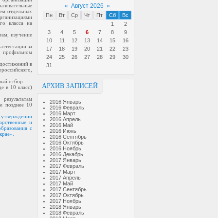
азовательные
«
Август 2026
»
ием отдельных
Пн
Вт
Ср
Чт
Пт
Сб
Вс
рганизациями
го класса на
1
2
3
4
5
6
7
8
9
там, изучение
10
11
12
13
14
15
16
аттестации за
17
18
19
20
21
22
23
а профильном
24
25
26
27
28
29
30
 достижений в
31
ероссийского,
ный отбор.
АРХИВ ЗАПИСЕЙ
е в 10 класс)
результатам
2016 Январь
е позднее 10
2016 Февраль
2016 Март
 утверждении
2016 Апрель
арственные и
2016 Май
бразования с
2016 Июнь
крае».
2016 Сентябрь
2016 Октябрь
2016 Ноябрь
2016 Декабрь
2017 Январь
2017 Февраль
2017 Март
2017 Апрель
2017 Май
2017 Сентябрь
2017 Октябрь
2017 Ноябрь
2018 Январь
2018 Февраль