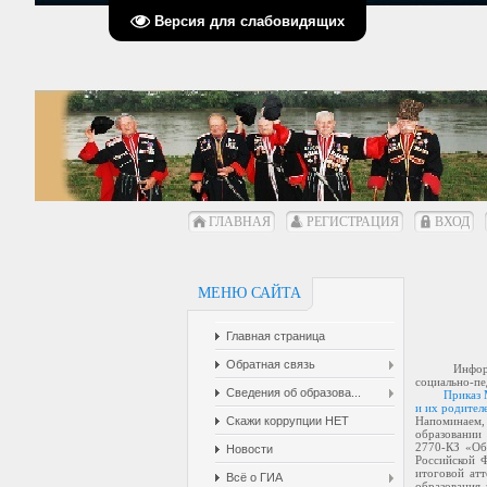
Версия для слабовидящих
ГЛАВНАЯ
РЕГИСТРАЦИЯ
ВХОД
МЕНЮ САЙТА
Главная страница
Обратная связь
Информируе
социально-пе
Сведения об образова...
Приказ 
и их родител
Скажи коррупции НЕТ
Напоминаем, 
образовании
2770-КЗ «Об
Новости
Российской 
итоговой ат
Всё о ГИА
образования