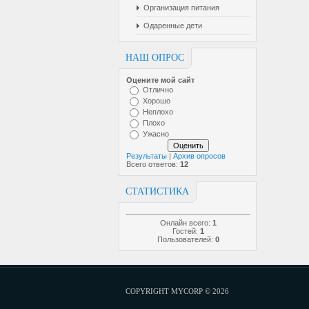
Организация питания
Одаренные дети
НАШ ОПРОС
Оцените мой сайт
Отлично
Хорошо
Неплохо
Плохо
Ужасно
Результаты
|
Архив опросов
Всего ответов:
12
СТАТИСТИКА
Онлайн всего:
1
Гостей:
1
Пользователей:
0
COPYRIGHT MYCORP © 2026