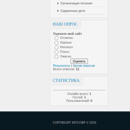
Организация питания
Одаренные дети
НАШ ОПРОС
Оцените мой сайт
Отлично
Хорошо
Неплохо
Плохо
Ужасно
Результаты
|
Архив опросов
Всего ответов:
12
СТАТИСТИКА
Онлайн всего:
1
Гостей:
1
Пользователей:
0
COPYRIGHT MYCORP © 2026