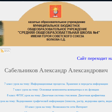
RSS
Сайт переходит на 
Сабельников Александр Александрович
7 класс урок на тему: Информационные процессы. Хранение и передача информации
7 класс урок на тему:
Основные компоненты компьютера и их функции
8 класс ФГОС урок на тему: Двоичная система счисления. Двоичная арифметика
 урок на тему: Кодирование графической информации (пиксель, растр, кодировка цвета, виде
10 класс урок на тему: Возможности сети Интернет