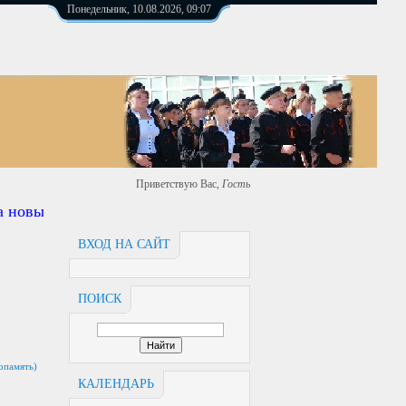
Понедельник, 10.08.2026, 09:07
Приветствую Вас
,
Гость
новый ардерс https://сош4.рф
ВХОД НА САЙТ
ПОИСК
опамять)
КАЛЕНДАРЬ