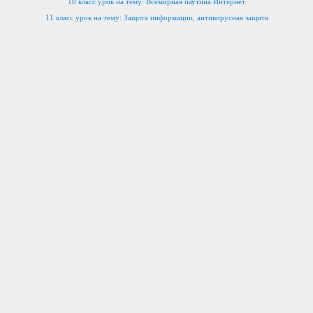
10 класс урок на тему: Всемирная паутина Интернет
11 класс урок на тему: Защита информации, антивирусная защита