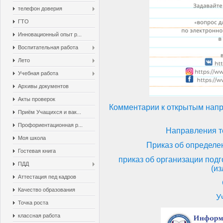
телефон доверия
ГТО
Инновационный опыт р...
Воспитательная работа
Лето
Учебная работа
Архивы документов
Акты проверок
Комментарии к открытым напр
Приём Учащихся и вак...
Профориентационная р...
Направления т
Моя школа
Приказ об определе
Гостевая книга
приказ об организации подг
ПДД
(и
Аттестация пед кадров
Качество образования
У
Точка роста
классная работа