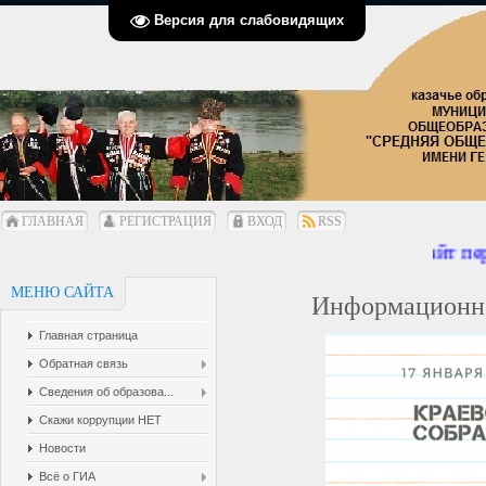
Версия для слабовидящих
ГЛАВНАЯ
РЕГИСТРАЦИЯ
ВХОД
RSS
Сайт перех
МЕНЮ САЙТА
Информационно
Главная страница
Обратная связь
Сведения об образова...
Скажи коррупции НЕТ
Новости
Всё о ГИА