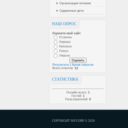
Организация питания
Одаренные дети
НАШ ОПРОС
Оцените мой сайт
Отлично
Хорошо
Неплохо
Плохо
Ужасно
Результаты
|
Архив опросов
Всего ответов:
12
СТАТИСТИКА
Онлайн всего:
1
Гостей:
1
Пользователей:
0
COPYRIGHT MYCORP © 2026