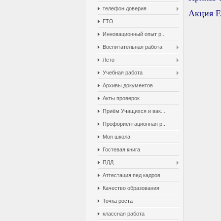
телефон доверия
Акция Е
ГТО
Инновационный опыт р...
Воспитательная работа
Лето
Учебная работа
Архивы документов
Акты проверок
Приём Учащихся и вак...
Профориентационная р...
Моя школа
Гостевая книга
ПДД
Аттестация пед кадров
Качество образования
Точка роста
классная работа