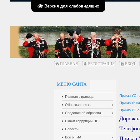
Версия для слабовидящих
ГЛАВНАЯ
РЕГИСТРАЦИЯ
ВХОД
МЕНЮ САЙТА
Приказ УО н
Главная страница
Приказ Уо н
Обратная связь
Приказ УО о
Сведения об образова...
Дорожна
Скажи коррупции НЕТ
Телефон
Новости
Всё о ГИА
Приказ 