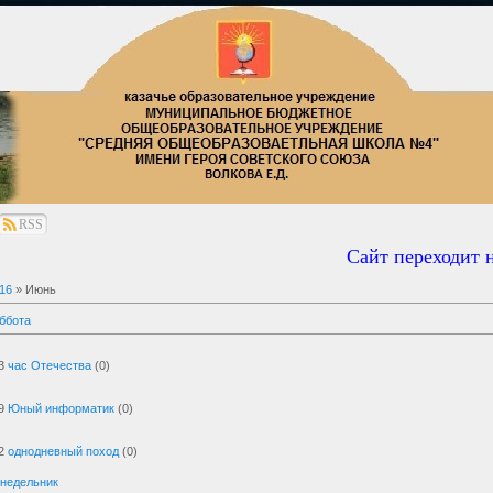
RSS
Сайт переходит на
16
»
Июнь
ббота
3
час Отечества
(0)
9
Юный информатик
(0)
2
однодневный поход
(0)
онедельник