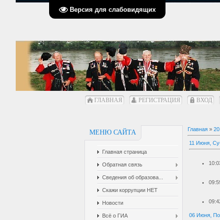
Версия для слабовидящих
ГЛАВНАЯ
РЕГИСТРАЦИЯ
ВХОД
Главная
»
20
МЕНЮ САЙТА
11 Июня, Су
Главная страница
10:0
Обратная связь
Сведения об образова...
09:5
Скажи коррупции НЕТ
09:4
Новости
06 Июня, П
Всё о ГИА