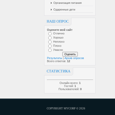
Организация питания
Одаренные дети
НАШ ОПРОС
Оцените мой сайт
Отлично
Хорошо
Неплохо
Плохо
Ужасно
Результаты
|
Архив опросов
Всего ответов:
12
СТАТИСТИКА
Онлайн всего:
1
Гостей:
1
Пользователей:
0
COPYRIGHT MYCORP © 2026