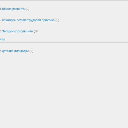
4
Школа ремонта
(0)
5
началась летняя трудовая практика
(0)
8
Загадки кота ученого
(0)
реда
8
детские площадки
(0)