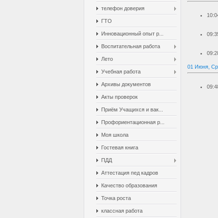
телефон доверия
10:0
ГТО
Инновационный опыт р...
09:3
Воспитательная работа
09:2
Лето
01 Июня, С
Учебная работа
Архивы документов
09:4
Акты проверок
Приём Учащихся и вак...
Профориентационная р...
Моя школа
Гостевая книга
ПДД
Аттестация пед кадров
Качество образования
Точка роста
классная работа