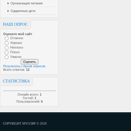
Организация питания
Одаренные дети
НАШ ОПРОС
Оцените мой сайт
Отлично
Хорошо
Неплохо
Плохо
Ужасно
Результаты
|
Архив опросов
Всего ответов:
12
СТАТИСТИКА
Онлайн всего:
1
Гостей:
1
Пользователей:
0
COPYRIGHT MYCORP © 2026