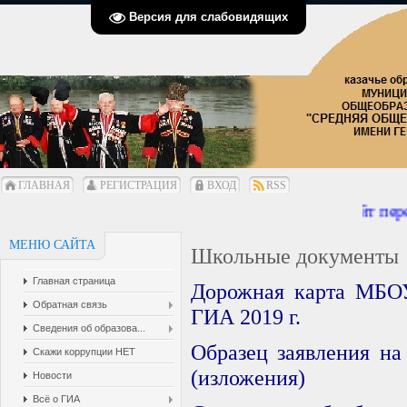
Версия для слабовидящих
ГЛАВНАЯ
РЕГИСТРАЦИЯ
ВХОД
RSS
Сайт пере
МЕНЮ САЙТА
Школьные документы
Главная страница
Дорожная карта МБО
Обратная связь
ГИА 2019 г.
Сведения об образова...
Образец заявления на
Скажи коррупции НЕТ
(изложения)
Новости
Всё о ГИА