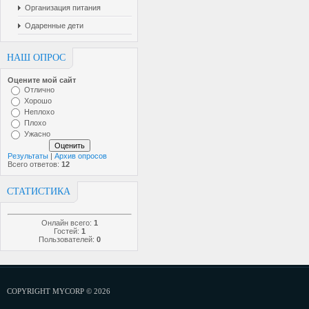
Организация питания
Одаренные дети
НАШ ОПРОС
Оцените мой сайт
Отлично
Хорошо
Неплохо
Плохо
Ужасно
Результаты
|
Архив опросов
Всего ответов:
12
СТАТИСТИКА
Онлайн всего:
1
Гостей:
1
Пользователей:
0
COPYRIGHT MYCORP © 2026