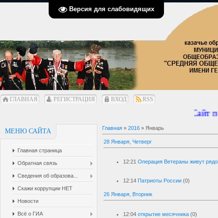
Версия для слабовидящих
ГЛАВНАЯ
РЕГИСТРАЦИЯ
ВХОД
RSS
Сайт пе
Главная
»
2016
»
Январь
МЕНЮ САЙТА
28 Января, Четверг
Главная страница
12:21
Операция Ветераны живут ряд
Обратная связь
Сведения об образова...
12:14
Патриоты России
(0)
Скажи коррупции НЕТ
26 Января, Вторник
Новости
Всё о ГИА
12:04
открытие месячника
(0)