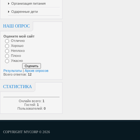
Организация питания
Одаренные дети
НАШ ОПРОС
Оцените мой сайт
Отлично
Хорошо
Неплохо
Плохо
Ужасно
Результаты
|
Архив опросов
Всего ответов:
12
СТАТИСТИКА
Онлайн всего:
1
Гостей:
1
Пользователей:
0
COPYRIGHT MYCORP © 2026