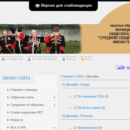
Версия для слабовидящих
ГЛАВНАЯ
РЕГИСТРАЦИЯ
ВХОД
RSS
Сайт пе
Главная
»
2016
»
Декабрь
МЕНЮ САЙТА
21 Декабря, Среда
Главная страница
17:59
снежинка 2016
(0)
Обратная связь
Сведения об образова...
17:54
битва хоров
(0)
Скажи коррупции НЕТ
16 Декабря, Пятница
Новости
Всё о ГИА
17:49
викторина
(0)